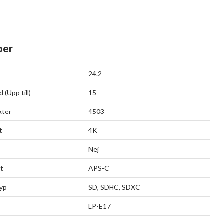
per
24.2
 (Upp till)
15
kter
4503
t
4K
Nej
at
APS-C
typ
SD, SDHC, SDXC
LP-E17