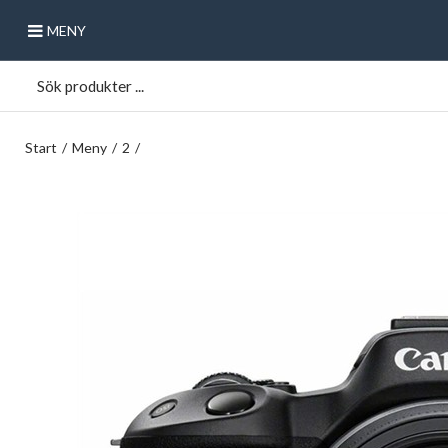
MENY
Start
/
Meny
/
2
/