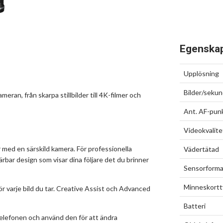
Egenska
Upplösning
Bilder/sekund
ran, från skarpa stillbilder till 4K-filmer och
Ant. AF-pun
Videokvalite
r med en särskild kamera. För professionella
Vädertätad
ärbar design som visar dina följare det du brinner
Sensorform
Minneskort
för varje bild du tar. Creative Assist och Advanced
Batteri
telefonen och använd den för att ändra