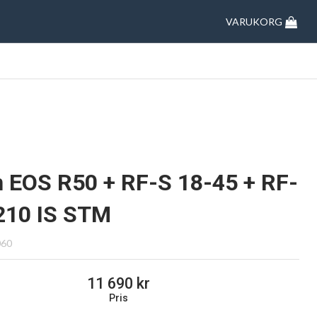
VARUKORG
 EOS R50 + RF-S 18-45 + RF-
210 IS STM
060
11 690
Pris