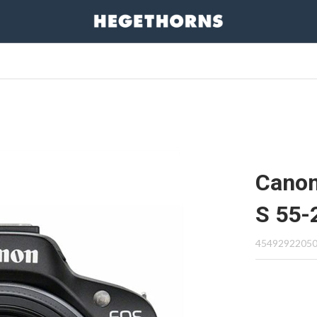
Canon
S 55-
4549292205