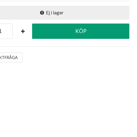
Ej i lager
KÖP
KTFRÅGA