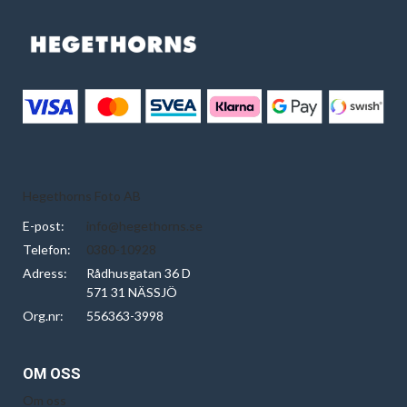
Hegethorns Foto AB
E-post:
info@hegethorns.se
Telefon:
0380-10928
Adress:
Rådhusgatan 36 D
571 31 NÄSSJÖ
Org.nr:
556363-3998
OM OSS
Om oss