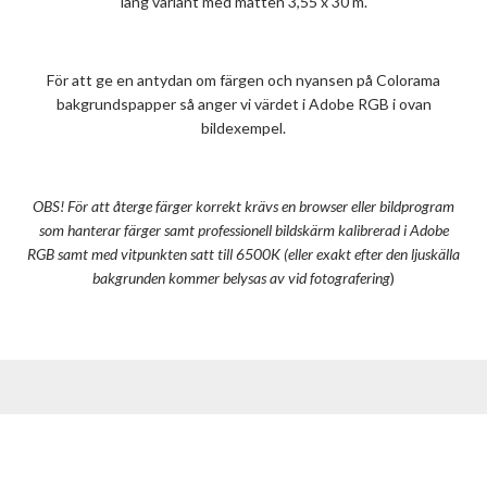
lång variant med måtten 3,55 x 30 m.
För att ge en antydan om färgen och nyansen på Colorama
bakgrundspapper så anger vi värdet i Adobe RGB i ovan
bildexempel.
OBS! För att återge färger korrekt krävs en browser eller bildprogram
som hanterar färger samt professionell bildskärm kalibrerad i Adobe
RGB samt med vitpunkten satt till 6500K (eller exakt efter den ljuskälla
bakgrunden kommer belysas av vid fotografering
)