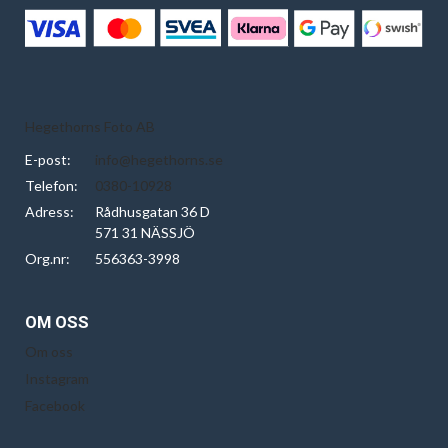
Hegethorns Foto AB
E-post:
info@hegethorns.se
Telefon:
0380-10928
Adress:
Rådhusgatan 36 D
571 31 NÄSSJÖ
Org.nr:
556363-3998
OM OSS
Om oss
Instagram
Facebook