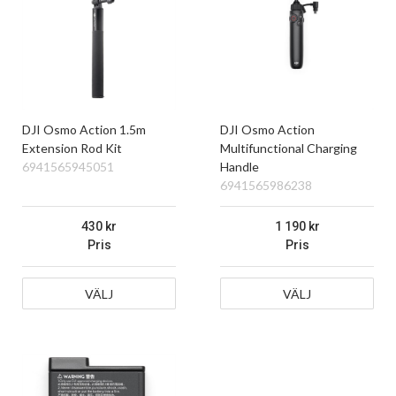
DJI Osmo Action 1.5m
DJI Osmo Action
Extension Rod Kit
Multifunctional Charging
6941565945051
Handle
6941565986238
430
1 190
Pris
Pris
VÄLJ
VÄLJ