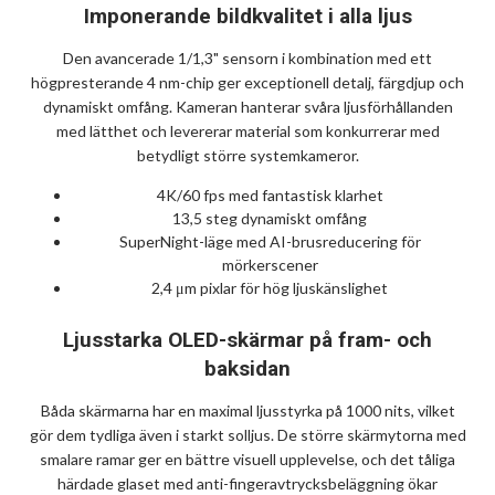
Imponerande bildkvalitet i alla ljus
Den avancerade 1/1,3" sensorn i kombination med ett
högpresterande 4 nm-chip ger exceptionell detalj, färgdjup och
dynamiskt omfång. Kameran hanterar svåra ljusförhållanden
med lätthet och levererar material som konkurrerar med
betydligt större systemkameror.
4K/60 fps med fantastisk klarhet
13,5 steg dynamiskt omfång
SuperNight-läge med AI-brusreducering för
mörkerscener
2,4 μm pixlar för hög ljuskänslighet
Ljusstarka OLED-skärmar på fram- och
baksidan
Båda skärmarna har en maximal ljusstyrka på 1000 nits, vilket
gör dem tydliga även i starkt solljus. De större skärmytorna med
smalare ramar ger en bättre visuell upplevelse, och det tåliga
härdade glaset med anti-fingeravtrycksbeläggning ökar