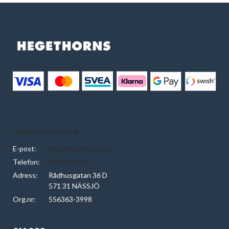
Hegethorns Foto AB
E-post:
info@hegethorns.se
Telefon:
0380-10928
Adress:
Rådhusgatan 36 D
571 31 NÄSSJÖ
Org.nr:
556363-3998