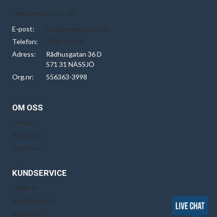
Hegethorns Foto AB
E-post:
info@hegethorns.se
Telefon:
0380-10928
Adress:
Rådhusgatan 36 D
571 31 NÄSSJÖ
Org.nr:
556363-3998
OM OSS
Om oss
Instagram
Facebook
KUNDSERVICE
Logga in
Kontakta oss
Köpvillkor