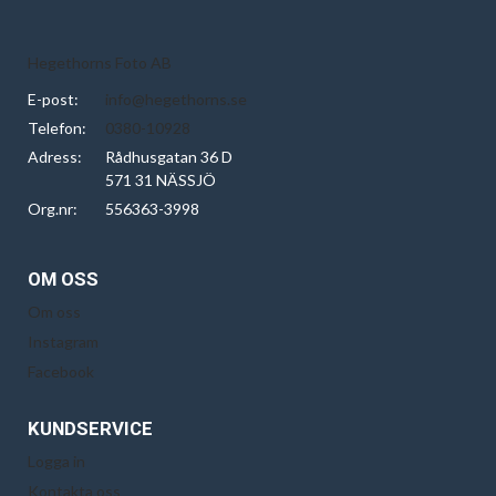
Hegethorns Foto AB
E-post:
info@hegethorns.se
Telefon:
0380-10928
Adress:
Rådhusgatan 36 D
571 31 NÄSSJÖ
Org.nr:
556363-3998
OM OSS
Om oss
Instagram
Facebook
KUNDSERVICE
Logga in
Kontakta oss