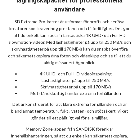
lagringskapacitet för professionella
användare
SD Extreme Pro-kortet är utformat för proffs och seriösa
kreatörer som kräver hög prestanda och tillförlitlighet. Det gör
att du enkelt kan spela in fantastiska 4K UHD- och Full HD
slowmotion-videor. Med läshastigheter på upp till 250 MB/s och
skrivhastigheter på upp till 170 MB/s kan du snabbt överföra
och säkerhetskopiera dina foton och videoklipp och se till att du
aldrig missar ett ögonblick.
4K UHD- och Full HD-videoinspelning
Läshastigheter på upp till 250 MB/s
Skrivhastigheter på upp till 170 MB/s
Motståndskraftigt under extrema förhållanden
Det är konstruerat för att klara extrema förhållanden och är
bland annat temperatur-, fukt-, vatten- och stötsäkert, vilket
gör det till ett pålitligt val för alla miljöer.
Memory Zone-appen från SANDISK förenklar
innehållshanteringen, så att du enkelt kan säkerhetskopiera,