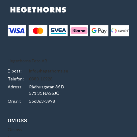
Hegethorns Foto AB
E-post:
info@hegethorns.se
Telefon:
0380-10928
Adress:
Rådhusgatan 36 D
571 31 NÄSSJÖ
Org.nr:
556363-3998
OM OSS
Om oss