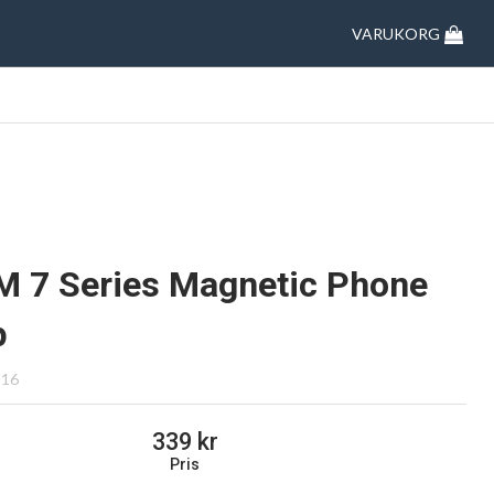
VARUKORG
M 7 Series Magnetic Phone
p
316
339
Pris