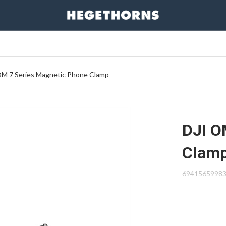
OM 7 Series Magnetic Phone Clamp
DJI O
Clam
6941565998