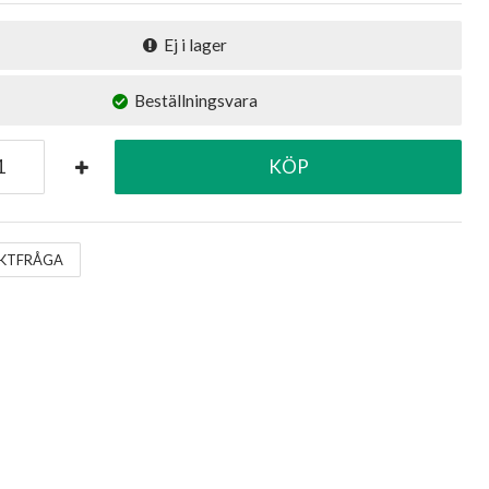
Ej i lager
Beställningsvara
KÖP
KTFRÅGA