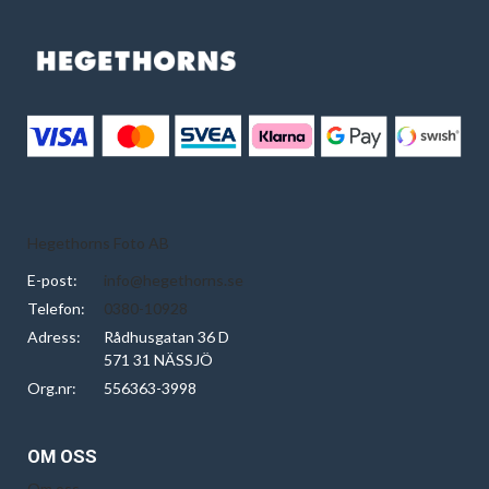
Hegethorns Foto AB
E-post:
info@hegethorns.se
Telefon:
0380-10928
Adress:
Rådhusgatan 36 D
571 31 NÄSSJÖ
Org.nr:
556363-3998
OM OSS
Om oss