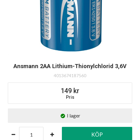
Ansmann 2AA Lithium-Thionylchlorid 3,6V
4013674187560
149
Pris
I lager
KÖP