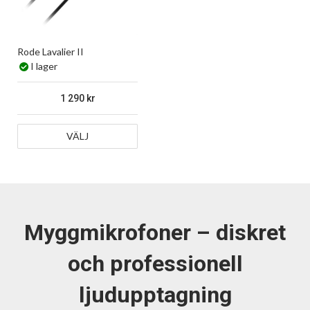
Rode Lavalier II
I lager
1 290
VÄLJ
Myggmikrofoner – diskret
och professionell
ljudupptagning