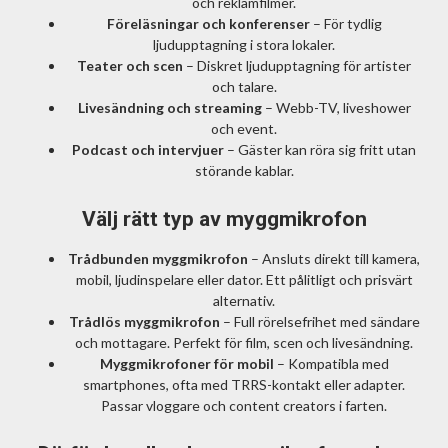
och reklamfilmer.
Föreläsningar och konferenser
– För tydlig
ljudupptagning i stora lokaler.
Teater och scen
– Diskret ljudupptagning för artister
och talare.
Livesändning och streaming
– Webb-TV, liveshower
och event.
Podcast och intervjuer
– Gäster kan röra sig fritt utan
störande kablar.
Välj rätt typ av myggmikrofon
Trådbunden myggmikrofon
– Ansluts direkt till kamera,
mobil, ljudinspelare eller dator. Ett pålitligt och prisvärt
alternativ.
Trådlös myggmikrofon
– Full rörelsefrihet med sändare
och mottagare. Perfekt för film, scen och livesändning.
Myggmikrofoner för mobil
– Kompatibla med
smartphones, ofta med TRRS-kontakt eller adapter.
Passar vloggare och content creators i farten.