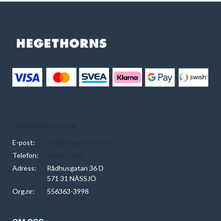
Hegethorns Foto AB
E-post:
info@hegethorns.se
Telefon:
0380-10928
Adress:
Rådhusgatan 36 D
571 31 NÄSSJÖ
Org.nr:
556363-3998