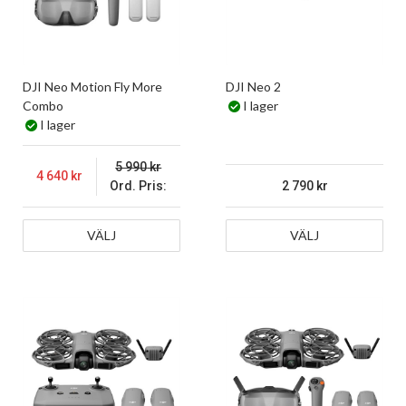
DJI Neo Motion Fly More
DJI Neo 2
Combo
I lager
I lager
5 990
4 640
Ord. Pris:
2 790
VÄLJ
VÄLJ