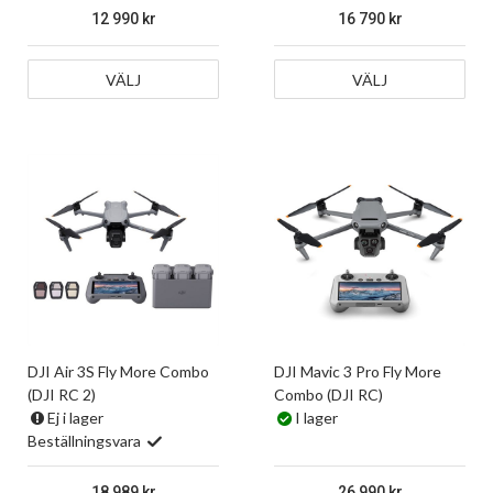
12 990
16 790
VÄLJ
VÄLJ
DJI Air 3S Fly More Combo
DJI Mavic 3 Pro Fly More
(DJI RC 2)
Combo (DJI RC)
Ej i lager
I lager
Beställningsvara
18 989
26 990