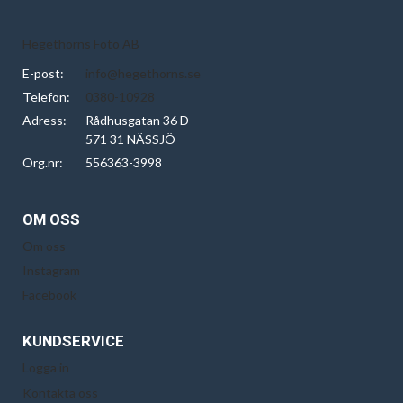
Hegethorns Foto AB
E-post:
info@hegethorns.se
Telefon:
0380-10928
Adress:
Rådhusgatan 36 D
571 31 NÄSSJÖ
Org.nr:
556363-3998
OM OSS
Om oss
Instagram
Facebook
KUNDSERVICE
Logga in
Kontakta oss