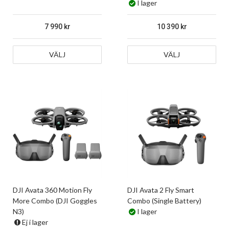
I lager
7 990
10 390
VÄLJ
VÄLJ
DJI Avata 360 Motion Fly
DJI Avata 2 Fly Smart
More Combo (DJI Goggles
Combo (Single Battery)
N3)
I lager
Ej i lager