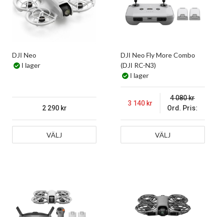
DJI Neo
DJI Neo Fly More Combo
I lager
(DJI RC-N3)
I lager
4 080
3 140
2 290
Ord. Pris:
VÄLJ
VÄLJ