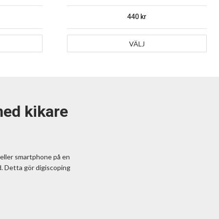
440
VÄLJ
med kikare
 eller smartphone på en
d. Detta gör digiscoping