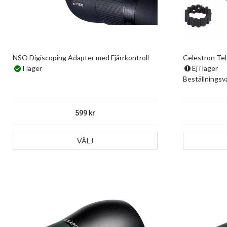
NSO Digiscoping Adapter med Fjärrkontroll
Celestron Te
I lager
Ej i lager
Beställningsv
599
VÄLJ