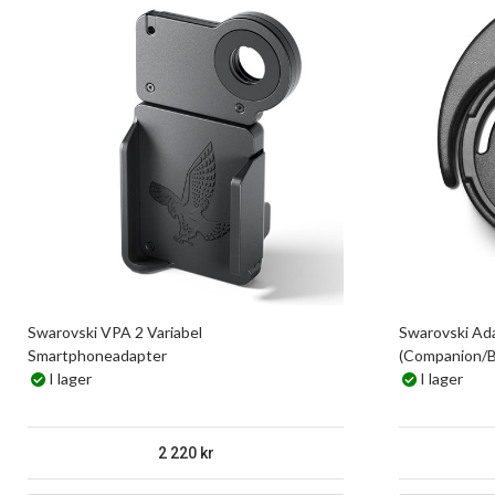
Swarovski VPA 2 Variabel
Swarovski Ad
Smartphoneadapter
(Companion/
I lager
I lager
2 220