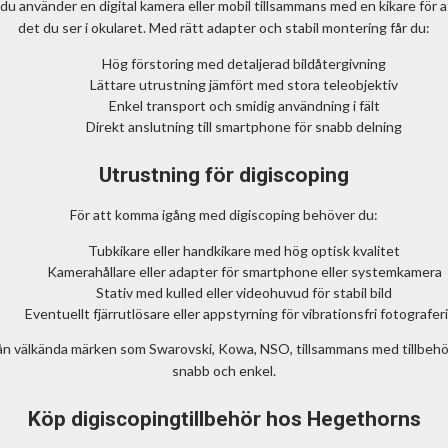
du använder en digital kamera eller mobil tillsammans med en kikare för at
det du ser i okularet. Med rätt adapter och stabil montering får du:
Hög förstoring med detaljerad bildåtergivning
Lättare utrustning jämfört med stora teleobjektiv
Enkel transport och smidig användning i fält
Direkt anslutning till smartphone för snabb delning
Utrustning för digiscoping
För att komma igång med digiscoping behöver du:
Tubkikare eller handkikare med hög optisk kvalitet
Kamerahållare eller adapter för smartphone eller systemkamera
Stativ med kulled eller videohuvud för stabil bild
Eventuellt fjärrutlösare eller appstyrning för vibrationsfri fotografer
rån välkända märken som Swarovski, Kowa, NSO, tillsammans med tillbehö
snabb och enkel.
Köp digiscopingtillbehör hos Hegethorns