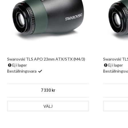
Swarovski TLS APO 23mm ATX/STX (M4/3)
Swarovski T
Ej i lager
Ej i lager
Beställningsvara
Beställningsv
7 330
VÄLJ