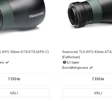
LS APO 30mm ATX/STX (APS-C)
Swarovski TLS APO 43mm ATX
(Fullformat)
ara
Ej i lager
Beställningsvara
7 330
7 330
VÄLJ
VÄLJ