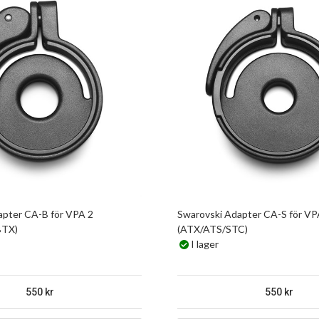
apter CA-B för VPA 2
Swarovski Adapter CA-S för VP
BTX)
(ATX/ATS/STC)
I lager
550
550