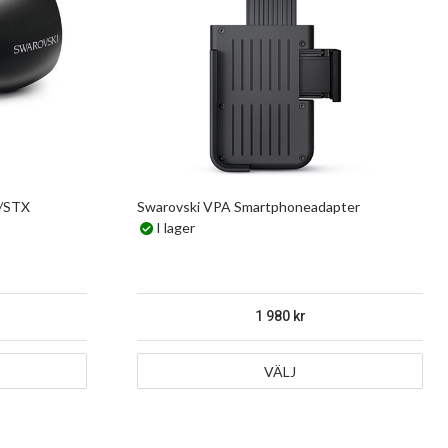
/STX
Swarovski VPA Smartphoneadapter
I lager
1 980
VÄLJ