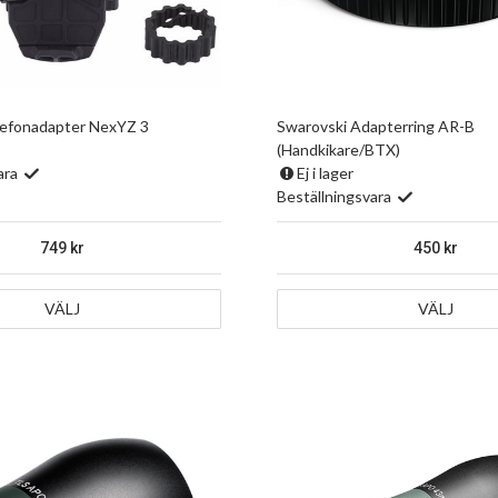
lefonadapter NexYZ 3
Swarovski Adapterring AR-B
(Handkikare/BTX)
ara
Ej i lager
Beställningsvara
749
450
VÄLJ
VÄLJ