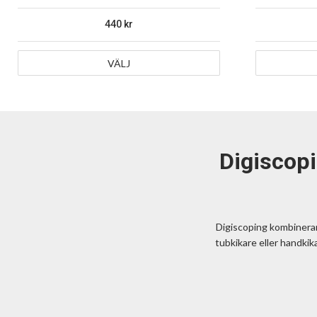
440
VÄLJ
Digiscopi
Digiscoping kombinerar
tubkikare eller handkik