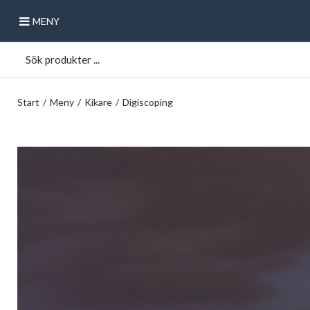
MENY
Start
/
Meny
/
Kikare
/
Digiscoping