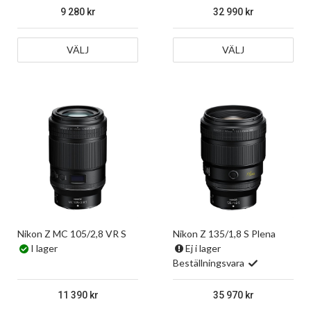
9 280
32 990
VÄLJ
VÄLJ
Nikon Z MC 105/2,8 VR S
Nikon Z 135/1,8 S Plena
I lager
Ej i lager
Beställningsvara
11 390
35 970