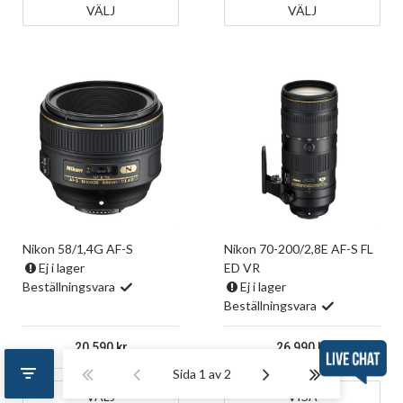
VÄLJ
VÄLJ
Nikon 58/1,4G AF-S
Nikon 70-200/2,8E AF-S FL
Ej i lager
ED VR
Beställningsvara
Ej i lager
Beställningsvara
20 590
26 990
Sida 1 av 2
VÄLJ
VISA