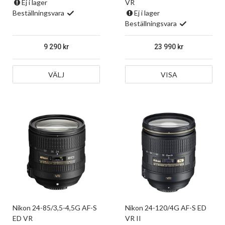
Ej i lager
VR
Beställningsvara
Ej i lager
Beställningsvara
9 290
23 990
VÄLJ
VISA
Nikon 24-85/3,5-4,5G AF-S
Nikon 24-120/4G AF-S ED
ED VR
VR II