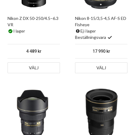
Nikon Z DX 50-250/4.5–6.3
Nikon 8-15/3,5-4,5 AF-S ED
VR
Fisheye
I lager
Ej i lager
Beställningsvara
4 489
17 990
VÄLJ
VÄLJ