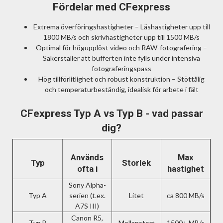
Fördelar med CFexpress
Extrema överföringshastigheter – Läshastigheter upp till
1800 MB/s och skrivhastigheter upp till 1500 MB/s
Optimal för högupplöst video och RAW-fotografering –
Säkerställer att bufferten inte fylls under intensiva
fotograferingspass
Hög tillförlitlighet och robust konstruktion – Stöttålig
och temperaturbeständig, idealisk för arbete i fält
CFexpress Typ A vs Typ B - vad passar
dig?
Används
Max
Typ
Storlek
ofta i
hastighet
Sony Alpha-
Typ A
serien (t.ex.
Litet
ca 800 MB/s
A7S III)
Canon R5,
Typ B
Mellanstort
1500+ MB/s