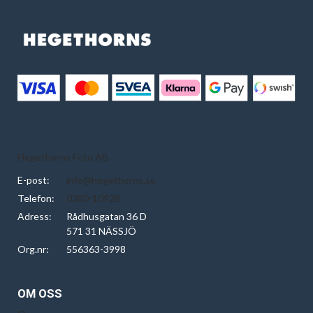
Hegethorns Foto AB
E-post:
info@hegethorns.se
Telefon:
0380-10928
Adress:
Rådhusgatan 36 D
571 31 NÄSSJÖ
Org.nr:
556363-3998
OM OSS