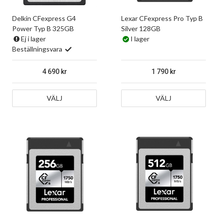
Delkin CFexpress G4
Lexar CFexpress Pro Typ B
Power Typ B 325GB
Silver 128GB
Ej i lager
I lager
Beställningsvara
4 690
1 790
VÄLJ
VÄLJ