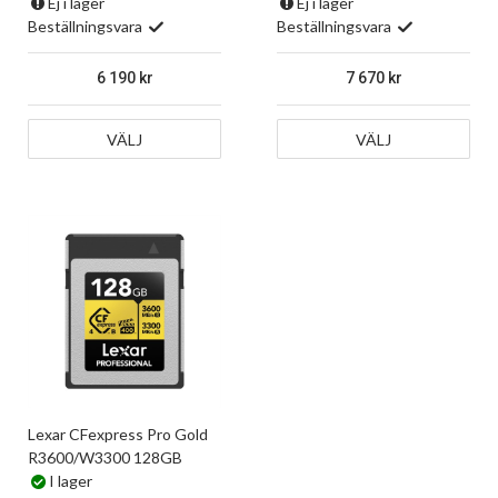
Ej i lager
Ej i lager
Beställningsvara
Beställningsvara
6 190
7 670
VÄLJ
VÄLJ
Lexar CFexpress Pro Gold
R3600/W3300 128GB
I lager