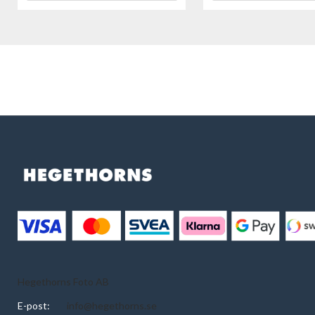
Hegethorns Foto AB
E-post:
info@hegethorns.se