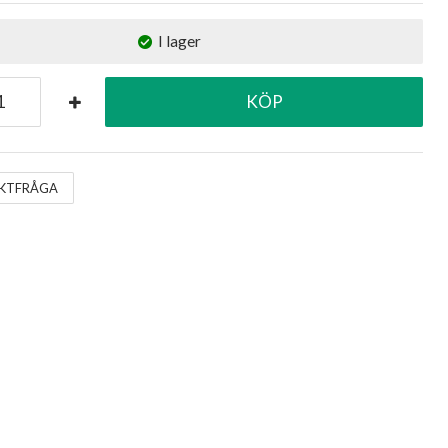
I lager
KÖP
KTFRÅGA