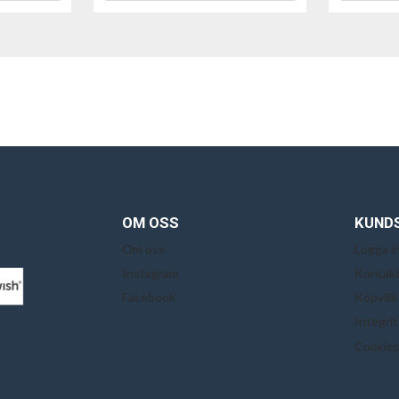
OM OSS
KUND
Om oss
Logga i
Instagram
Kontakt
Facebook
Köpvillk
Integri
Cookiep