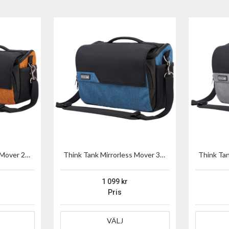
Think Tank Mirrorless Mover 25 V2 Orange
Think Tank Mirrorless Mover 30 V2 Blå
1 099
Pris
VÄLJ