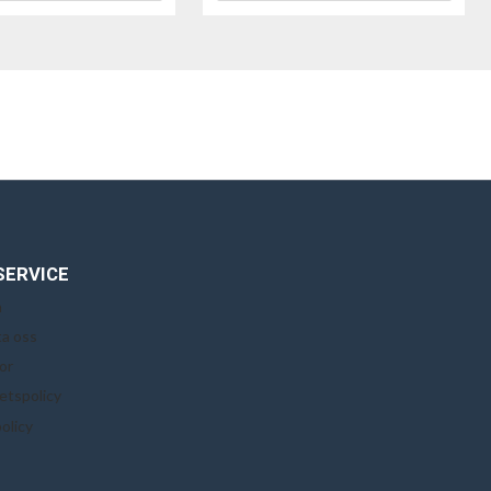
SERVICE
n
a oss
or
tetspolicy
olicy