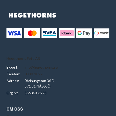
Hegethorns Foto AB
E-post:
info@hegethorns.se
Telefon:
0380-10928
Adress:
Rådhusgatan 36 D
571 31 NÄSSJÖ
Org.nr:
556363-3998
OM OSS