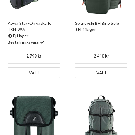
Kowa Stay-On väska för
Swarovski BH Bino Sele
TSN-99A
Ej i lager
Ej i lager
Beställningsvara
2 799
2 410
VÄLJ
VÄLJ