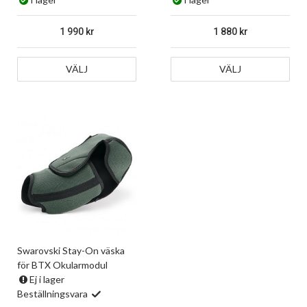
1 990
1 880
VÄLJ
VÄLJ
Swarovski Stay-On väska
för BTX Okularmodul
Ej i lager
Beställningsvara