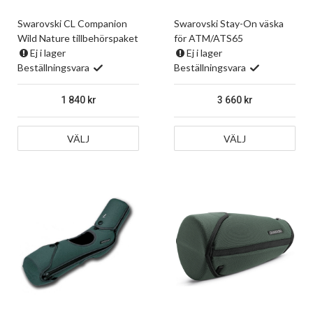
Swarovski CL Companion
Swarovski Stay-On väska
Wild Nature tillbehörspaket
för ATM/ATS65
Ej i lager
Ej i lager
Beställningsvara
Beställningsvara
1 840
3 660
VÄLJ
VÄLJ