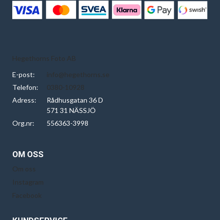
Hegethorns Foto AB
E-post:
info@hegethorns.se
Telefon:
0380-10928
Adress:
Rådhusgatan 36 D
571 31 NÄSSJÖ
Org.nr:
556363-3998
OM OSS
Om oss
Instagram
Facebook