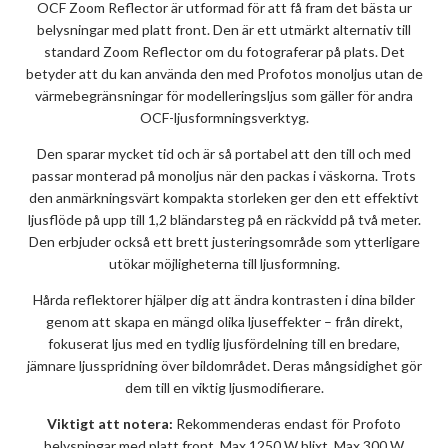
OCF Zoom Reflector är utformad för att få fram det bästa ur
belysningar med platt front. Den är ett utmärkt alternativ till
standard Zoom Reflector om du fotograferar på plats. Det
betyder att du kan använda den med Profotos monoljus utan de
värmebegränsningar för modelleringsljus som gäller för andra
OCF-ljusformningsverktyg.
Den sparar mycket tid och är så portabel att den till och med
passar monterad på monoljus när den packas i väskorna. Trots
den anmärkningsvärt kompakta storleken ger den ett effektivt
ljusflöde på upp till 1,2 bländarsteg på en räckvidd på två meter.
Den erbjuder också ett brett justeringsområde som ytterligare
utökar möjligheterna till ljusformning.
Hårda reflektorer hjälper dig att ändra kontrasten i dina bilder
genom att skapa en mängd olika ljuseffekter – från direkt,
fokuserat ljus med en tydlig ljusfördelning till en bredare,
jämnare ljusspridning över bildområdet. Deras mångsidighet gör
dem till en viktig ljusmodifierare.
Viktigt att notera:
Rekommenderas endast för Profoto
belysningar med platt front. Max 1250 W blixt. Max 300 W