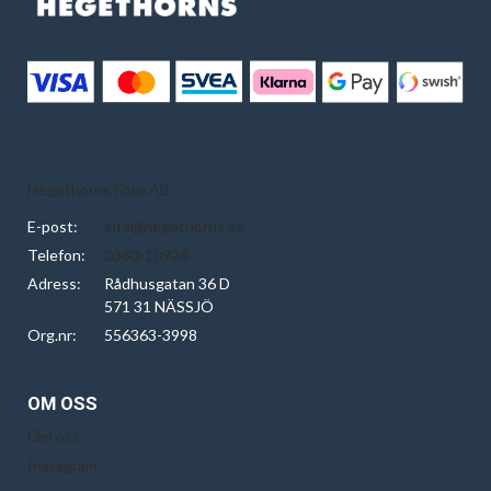
Hegethorns Foto AB
E-post:
info@hegethorns.se
Telefon:
0380-10928
Adress:
Rådhusgatan 36 D
571 31 NÄSSJÖ
Org.nr:
556363-3998
OM OSS
Om oss
Instagram