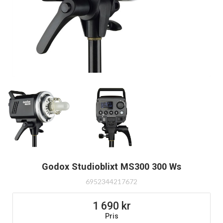
Godox Studioblixt MS300 300 Ws
6952344217672
1 690
Pris