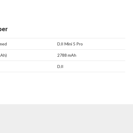
per
 med
DJI Mini 5 Pro
mAh)
2788 mAh
DJI