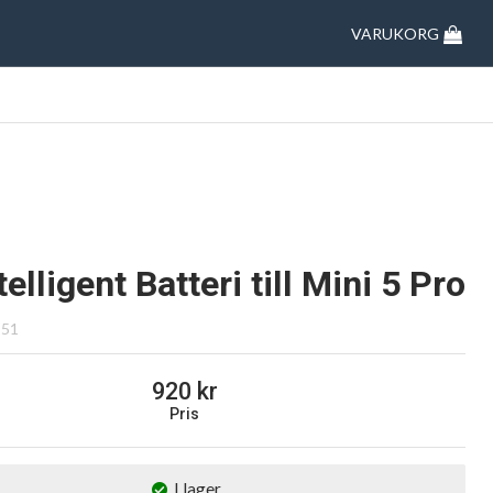
VARUKORG
telligent Batteri till Mini 5 Pro
151
920
Pris
I lager