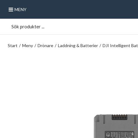
MENY
Start
/
Meny
/
Drönare
/
Laddning & Batterier
/
DJI Intelligent Batt