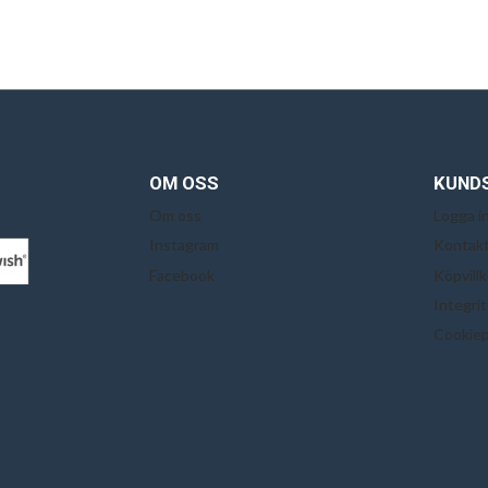
OM OSS
KUND
Om oss
Logga i
Instagram
Kontakt
Facebook
Köpvillk
Integri
Cookiep