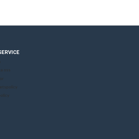
SERVICE
n
a oss
or
tetspolicy
olicy