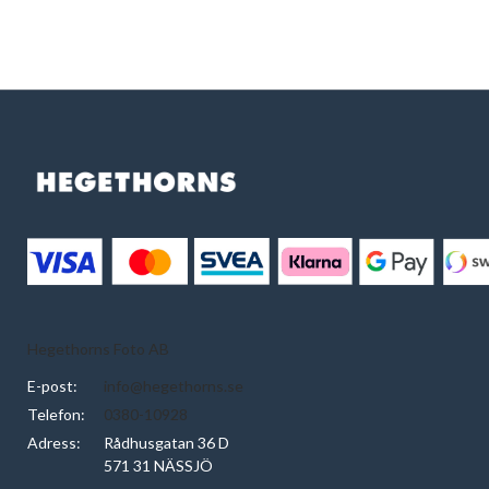
Hegethorns Foto AB
E-post:
info@hegethorns.se
Telefon:
0380-10928
Adress:
Rådhusgatan 36 D
571 31 NÄSSJÖ