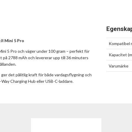
Egenska
DJI Mini 5 Pro
Kompatibel
Mini 5 Pro och väger under 100 gram – perfekt för
Kapacitet (
et på 2788 mAh och levererar upp till 36 minuters
ållanden.
Varumärke
er det pålitlig kraft för både vardagsflygning och
o-Way Charging Hub eller USB-C-laddare.