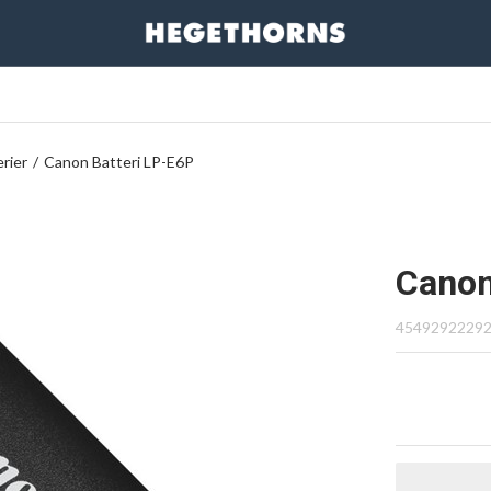
rier
/
Canon Batteri LP-E6P
Canon
4549292229