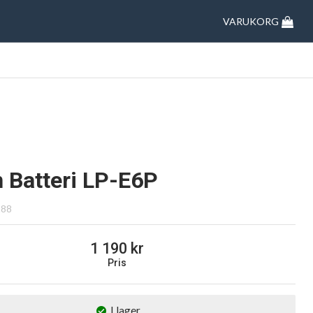
VARUKORG
 Batteri LP-E6P
288
1 190
Pris
I lager