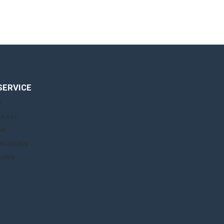
SERVICE
n
a oss
or
tetspolicy
olicy