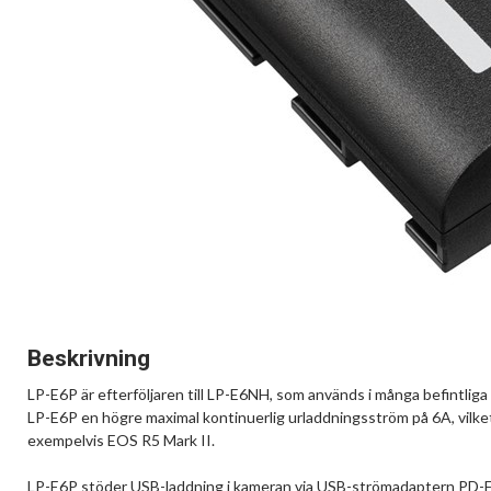
Beskrivning
LP-E6P är efterföljaren till LP-E6NH, som används i många befintlig
LP-E6P en högre maximal kontinuerlig urladdningsström på 6A, vilket
exempelvis EOS R5 Mark II.
LP-E6P stöder USB-laddning i kameran via USB-strömadaptern PD-E2