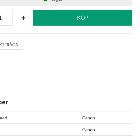
KÖP
KTFRÅGA
per
 med
Canon
Canon