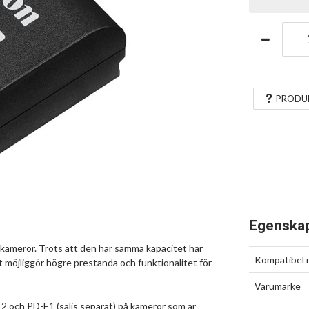
PRODU
Egenska
a kameror. Trots att den har samma kapacitet har
Kompatibel
 möjliggör högre prestanda och funktionalitet för
Varumärke
 och PD-E1 (säljs separat) på kameror som är