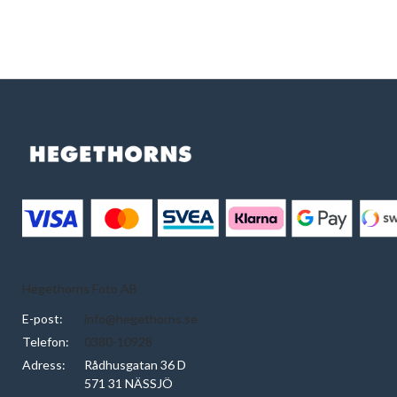
Hegethorns Foto AB
E-post:
info@hegethorns.se
Telefon:
0380-10928
Adress:
Rådhusgatan 36 D
571 31 NÄSSJÖ