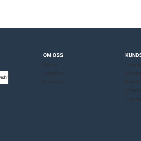
OM OSS
KUND
Om oss
Logga i
Instagram
Kontakt
Facebook
Köpvillk
Integri
Cookiep