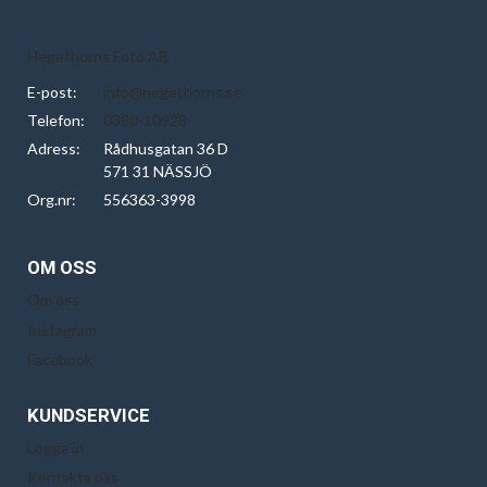
Hegethorns Foto AB
E-post:
info@hegethorns.se
Telefon:
0380-10928
Adress:
Rådhusgatan 36 D
571 31 NÄSSJÖ
Org.nr:
556363-3998
OM OSS
Om oss
Instagram
Facebook
KUNDSERVICE
Logga in
Kontakta oss