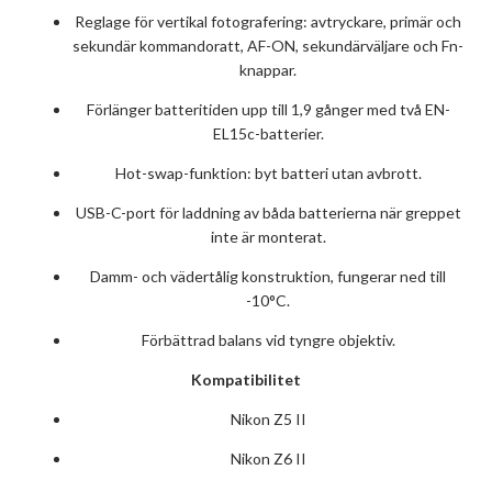
Reglage för vertikal fotografering: avtryckare, primär och
sekundär kommandoratt, AF-ON, sekundärväljare och Fn-
knappar.
Förlänger batteritiden upp till 1,9 gånger med två EN-
EL15c-batterier.
Hot-swap-funktion: byt batteri utan avbrott.
USB-C-port för laddning av båda batterierna när greppet
inte är monterat.
Damm- och vädertålig konstruktion, fungerar ned till
-10°C.
Förbättrad balans vid tyngre objektiv.
Kompatibilitet
Nikon Z5 II
Nikon Z6 II