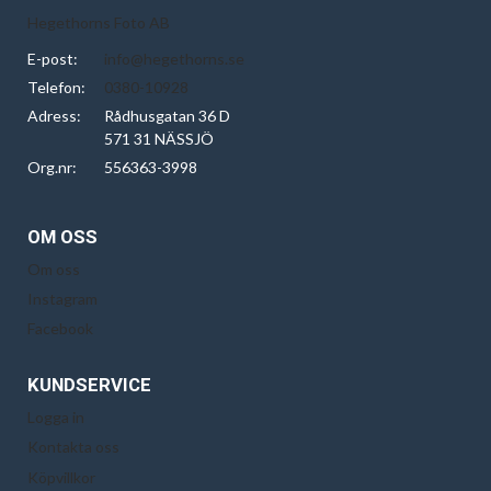
Hegethorns Foto AB
E-post:
info@hegethorns.se
Telefon:
0380-10928
Adress:
Rådhusgatan 36 D
571 31 NÄSSJÖ
Org.nr:
556363-3998
OM OSS
Om oss
Instagram
Facebook
KUNDSERVICE
Logga in
Kontakta oss
Köpvillkor