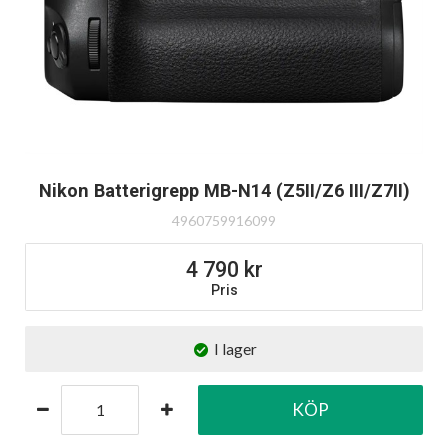
Nikon Batterigrepp MB-N14 (Z5II/Z6 III/Z7II)
4960759916099
4 790
Pris
I lager
KÖP