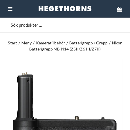
Start
/
Meny
/
Kameratillbehör
/
Batterigrepp / Grepp
/
Nikon
Batterigrepp MB-N14 (Z5II/Z6 III/Z7II)