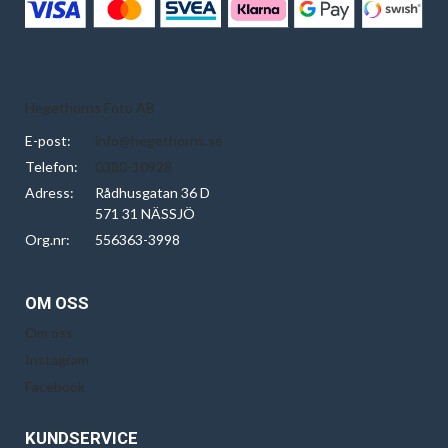
Hegethorns Foto AB
E-post:
info@hegethorns.se
Telefon:
0380-10928
Adress:
Rådhusgatan 36 D
571 31 NÄSSJÖ
Org.nr:
556363-3998
OM OSS
Om oss
Instagram
Facebook
KUNDSERVICE