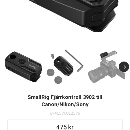
SmallRig Fjärrkontroll 3902 till
Canon/Nikon/Sony
6941590012575
475