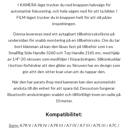
I KAMERA-läge trycker du ned knappen halvvägs för
automatisk fokusering, och hela vägen ned för att ta bilder. I
FILM-läget trycker du in knappen helt för att slå på/av
inspelningen.
Denna levereras med ett avtagbart tillbehörsskofäste på
undersidan för snabb montering på en tillbehörssko. Om du tar
bort klämman så kan den låsas fast på tillbehör som t.ex.
SmallRig Side Handle 3260 och Top Handle 2165 etc. med hjälp
av 1/4"-20-skruven som medföljer i förpackningen. Silikonkuddar
i botten förhindrar att den glider av. Skruven har en design som
gör attt den sitter kvar utan att du tappar den.
När den har parats ihop med kameran kan den automatiskt
ansluta till din enhet för att spara tid. Dessutom fungerar
Bluetooth-anslutningen snabbt och tillförlitligt inom en radie på
10 meter.
Kompatibilitet:
Sony:
A7R V / A7R IV / A7R III / A7 IV / A7 III / A7S III / A7C /