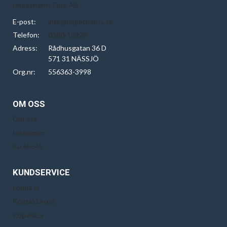
Hegethorns Foto AB
E-post:
info@hegethorns.se
Telefon:
0380-10928
Adress:
Rådhusgatan 36 D
571 31 NÄSSJÖ
Org.nr:
556363-3998
OM OSS
Om oss
Instagram
Facebook
KUNDSERVICE
Logga in
Kontakta oss
Köpvillkor