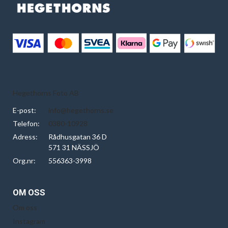
Hegethorns Foto AB
E-post:
info@hegethorns.se
Telefon:
0380-10928
Adress:
Rådhusgatan 36 D
571 31 NÄSSJÖ
Org.nr:
556363-3998
OM OSS
Om oss
Instagram