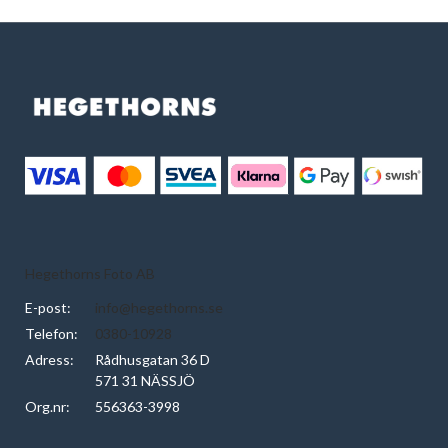
Hegethorns Foto AB
E-post:
info@hegethorns.se
Telefon:
0380-10928
Adress:
Rådhusgatan 36 D
571 31 NÄSSJÖ
Org.nr:
556363-3998