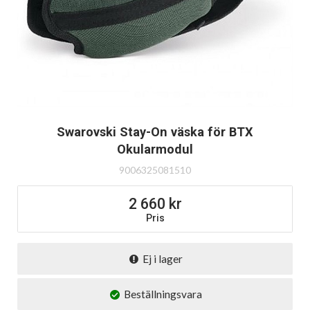
Swarovski Stay-On väska för BTX
Okularmodul
9006325081510
2 660
Pris
Ej i lager
Beställningsvara