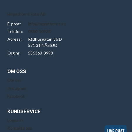
Hegethorns Foto AB
E-post:
info@hegethorns.se
Telefon:
0380-10928
Adress:
Rådhusgatan 36 D
571 31 NÄSSJÖ
Org.nr:
556363-3998
OM OSS
Om oss
Instagram
Facebook
KUNDSERVICE
Logga in
Kontakta oss