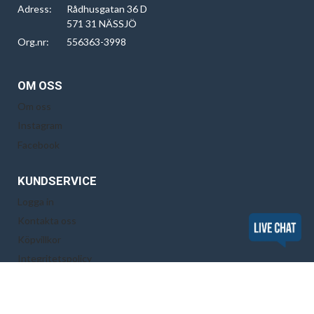
Adress:
Rådhusgatan 36 D
571 31 NÄSSJÖ
Org.nr:
556363-3998
OM OSS
Om oss
Instagram
Facebook
KUNDSERVICE
Logga in
Kontakta oss
Köpvillkor
Integritetspolicy
Cookiepolicy