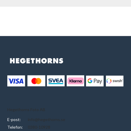
Hegethorns Foto AB
E-post:
info@hegethorns.se
Telefon:
0380-10928