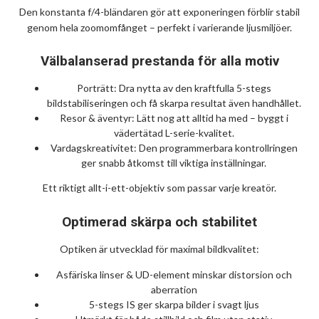
Den konstanta f/4-bländaren gör att exponeringen förblir stabil
genom hela zoomomfånget – perfekt i varierande ljusmiljöer.
Välbalanserad prestanda för alla motiv
Porträtt: Dra nytta av den kraftfulla 5-stegs
bildstabiliseringen och få skarpa resultat även handhållet.
Resor & äventyr: Lätt nog att alltid ha med – byggt i
vädertätad L-serie-kvalitet.
Vardagskreativitet: Den programmerbara kontrollringen
ger snabb åtkomst till viktiga inställningar.
Ett riktigt allt-i-ett-objektiv som passar varje kreatör.
Optimerad skärpa och stabilitet
Optiken är utvecklad för maximal bildkvalitet:
Asfäriska linser & UD-element minskar distorsion och
aberration
5-stegs IS ger skarpa bilder i svagt ljus