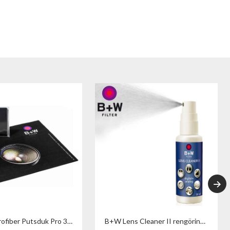
B+W Microfiber Putsduk Pro 30x30 cm
B+W Lens Cleaner II rengöringsvätska