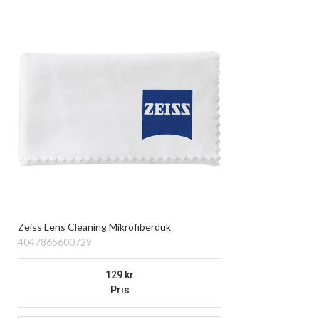
Zeiss Lens Cleaning Mikrofiberduk
4047865600729
129
Pris