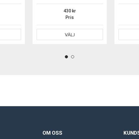
430
Pris
VÄLJ
OM OSS
KUND