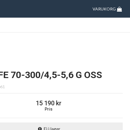
VARUKORG
FE 70-300/4,5-5,6 G OSS
061
15 190
Pris
Ej i lager