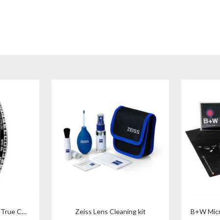
NiSi Polarisationsfilter True Color Pro Nano 72 mm
Zeiss Lens Cleaning kit