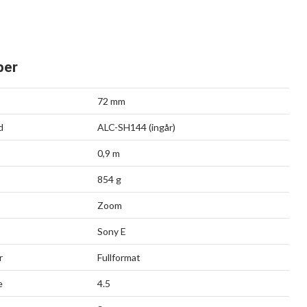
per
72 mm
d
ALC-SH144 (ingår)
0,9 m
854 g
Zoom
Sony E
r
Fullformat
e
4.5