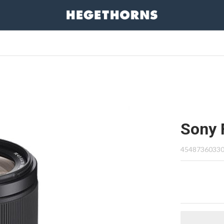
Sony 
4548736033