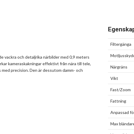
Egenska
Filtergänga
Motljusskyd
de vackra och detaljrika närbilder med 0,9 meters
ar kameraskakningar effektivt från nära till tele,
Närgräns
us med precision. Den är dessutom damm- och
Vikt
Fast/Zoom
Fattning
Anpassad fö
Max bländar