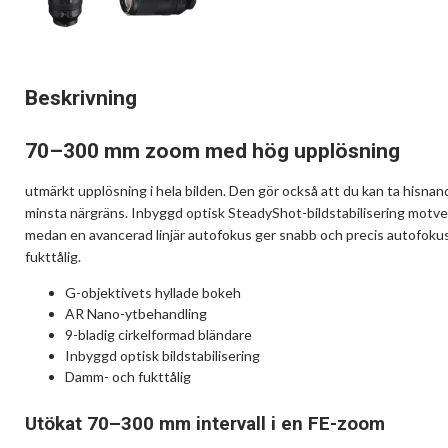
Beskrivning
70–300 mm zoom med hög upplösning
utmärkt upplösning i hela bilden. Den gör också att du kan ta hisnan
minsta närgräns. Inbyggd optisk SteadyShot-bildstabilisering motverk
medan en avancerad linjär autofokus ger snabb och precis autofok
fukttålig.
G-objektivets hyllade bokeh
AR Nano-ytbehandling
9-bladig cirkelformad bländare
Inbyggd optisk bildstabilisering
Damm- och fukttålig
Utökat 70–300 mm intervall i en FE-zoom