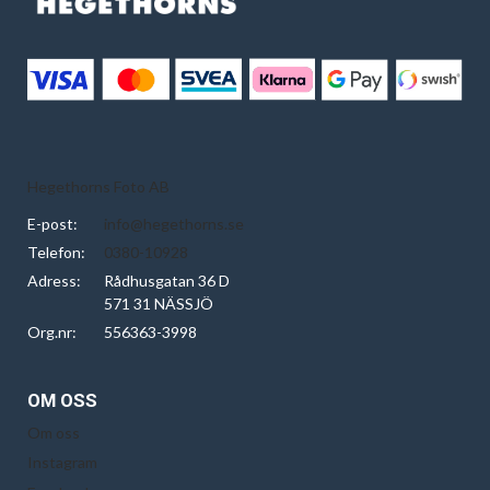
Hegethorns Foto AB
E-post:
info@hegethorns.se
Telefon:
0380-10928
Adress:
Rådhusgatan 36 D
571 31 NÄSSJÖ
Org.nr:
556363-3998
OM OSS
Om oss
Instagram