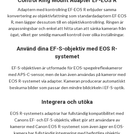
Control Ring Mount Adapter EF-EOS R
Adaptern med kontrollring EF-EOS R erbjuder samma
konvertering av objektivfattning som standardadaptern EF-EOS
R, men lägger dessutom till en objektivkontrollring. Ringen är
anpassningsbar och enkel att hitta utan att sänka kameran från
ögat, vilket ger smidig manuell kontroll över olika inställningar.
Använd dina EF-S-objektiv med EOS R-
systemet
EF-S-objektiven är utformade för EOS-spegelreflexkameror
med APS-C-sensor, men de kan även användas på kameror med
EOS R-systemet via adapter. Kameran producerar automatiskt
beskurna bilder som passar den mindre bildcirkeln i EF-S-optik.
Integrera och utöka
EOS R-systemets adaptrar har fullständig kompatibilitet med
Canons EF- och EF-S-objektiv, vilket gör att användare av
kameror med Canon EOS R-systemet som även äger en EOS-
kamera har fullständig integrering med befintliga objektiv.