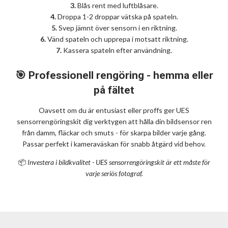
3.
Blås rent med luftblåsare.
4.
Droppa 1-2 droppar vätska på spateln.
5.
Svep jämnt över sensorn i en riktning.
6.
Vänd spateln och upprepa i motsatt riktning.
7.
Kassera spateln efter användning.
🎯 Professionell rengöring - hemma eller
på fältet
Oavsett om du är entusiast eller proffs ger UES
sensorrengöringskit dig verktygen att hålla din bildsensor ren
från damm, fläckar och smuts - för skarpa bilder varje gång.
Passar perfekt i kameraväskan för snabb åtgärd vid behov.
📦
Investera i bildkvalitet - UES sensorrengöringskit är ett måste för
varje seriös fotograf.