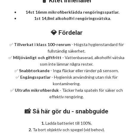
🧴 Kitet innehåller
14st 16mm mikrofiberklädda rengöringsspatlar.
1st 14,8ml alkoholfri rengöringsvätska
.
💎 Fördelar
✅
Tillverkat i klass 100-renrum
- Högsta hygienstandard för
fullständig säkerhet.
✅
Miljövänligt och giftfritt
- Vattenbaserad, alkoholfri vätska
som inte lämnar några rester.
✅
Snabbtorkande
- Inga fläckar eller ränder på sensorn.
✅
Engångsspatlar
- Hygienisk användning utan risk för
kontaminering.
✅
Ultrafin mikrofiberduk
- Täcker hela spateln för säker och
effektiv rengöring.
📸 Så här gör du - snabbguide
1.
Ladda batteriet till 100%.
2.
Ta bort objektiv och spegel (vid behov).