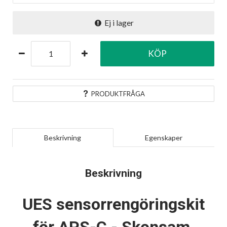
Ej i lager
KÖP
PRODUKTFRÅGA
Beskrivning
Egenskaper
Beskrivning
UES sensorrengöringskit
för APS-C - Skonsam,