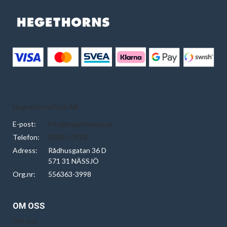
Hegethorns Foto AB
E-post:
info@hegethorns.se
Telefon:
0380-10928
Adress:
Rådhusgatan 36 D
571 31 NÄSSJÖ
Org.nr:
556363-3998
OM OSS
Om oss