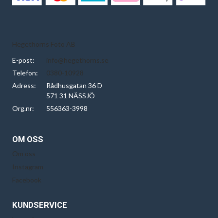
Hegethorns Foto AB
E-post:
info@hegethorns.se
Telefon:
0380-10928
Adress:
Rådhusgatan 36 D
571 31 NÄSSJÖ
Org.nr:
556363-3998
OM OSS
Om oss
Instagram
Facebook
KUNDSERVICE