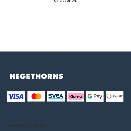
dina äventyr.
Hegethorns Foto AB