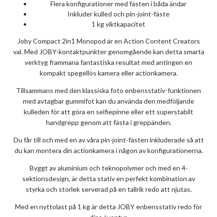
Flera konfigurationer med fästen i båda ändar
Inkluder kulled och pin-joint-fäste
1 kg viktkapacitet
Joby Compact 2in1 Monopod är en Action Content Creators
val. Med JOBY-kontaktpunkter genomgående kan detta smarta
verktyg frammana fantastiska resultat med antingen en
kompakt spegellös kamera eller actionkamera.
Tillsammans med den klassiska foto enbensstativ-funktionen
med avtagbar gummifot kan du använda den medföljande
kulleden för att göra en selfiepinne eller ett superstabilt
handgrepp genom att fästa i greppänden.
Du får till och med en av våra pin-joint-fästen inkluderade så att
du kan montera din actionkamera i någon av konfigurationerna.
Byggt av aluminium och teknopolymer och med en 4-
sektionsdesign, är detta stativ en perfekt kombination av
styrka och storlek serverad på en tallrik redo att njutas.
Med en nyttolast på 1 kg är detta JOBY enbensstativ redo för