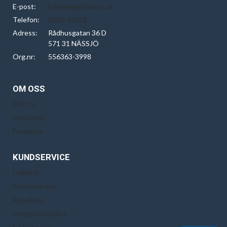
E-post:
info@hegethorns.se
Telefon:
0380-10928
Adress:
Rådhusgatan 36 D
571 31 NÄSSJÖ
Org.nr:
556363-3998
OM OSS
Om oss
Instagram
Facebook
KUNDSERVICE
Logga in
Kontakta oss
Köpvillkor
Integritetspolicy