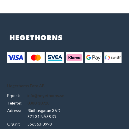
Hegethorns Foto AB
E-post:
info@hegethorns.se
Telefon:
0380-10928
Adress:
Rådhusgatan 36 D
571 31 NÄSSJÖ
Org.nr:
556363-3998