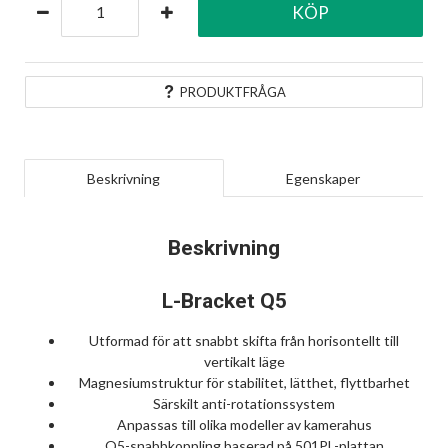
KÖP
PRODUKTFRÅGA
Beskrivning
Egenskaper
Beskrivning
L-Bracket Q5
Utformad för att snabbt skifta från horisontellt till
vertikalt läge
Magnesiumstruktur för stabilitet, lätthet, flyttbarhet
Särskilt anti-rotationssystem
Anpassas till olika modeller av kamerahus
Q5-snabbkoppling baserad på 501PL-plattan