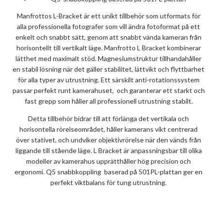
Manfrottos L-Bracket är ett unikt tillbehör som utformats för
alla professionella fotografer som vill ändra fotoformat på ett
enkelt och snabbt sätt, genom att snabbt vända kameran från
horisontellt till vertikalt läge. Manfrotto L Bracket kombinerar
lätthet med maximalt stöd. Magnesiumstruktur tillhandahåller
en stabil lösning när det gäller stabilitet, lättvikt och flyttbarhet
för alla typer av utrustning. Ett särskilt anti-rotationssystem
passar perfekt runt kamerahuset, och garanterar ett starkt och
fast grepp som håller all professionell utrustning stabilt.
Detta tillbehör bidrar till att förlänga det vertikala och
horisontella rörelseområdet, håller kamerans vikt centrerad
över stativet, och undviker objektivrörelse när den vänds från
liggande till stående läge. L Bracket är anpassningsbar till olika
modeller av kamerahus upprätthåller hög precision och
ergonomi. Q5 snabbkoppling baserad på 501PL-plattan ger en
perfekt viktbalans för tung utrustning.