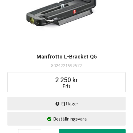
Manfrotto L-Bracket Q5
8024221599572
2 250
Pris
Ej i lager
Beställningsvara