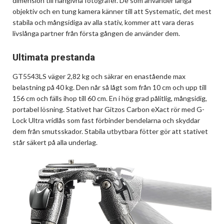
dimension till hängivna fotografer. De som använder långa
objektiv och en tung kamera känner till att Systematic, det mest
stabila och mångsidiga av alla stativ, kommer att vara deras
livslånga partner från första gången de använder dem.
Ultimata prestanda
GT5543LS väger 2,82 kg och säkrar en enastående max
belastning på 40 kg. Den når så lågt som från 10 cm och upp till
156 cm och fälls ihop till 60 cm. En i hög grad pålitlig, mångsidig,
portabel lösning. Stativet har Gitzos Carbon eXact rör med G-
Lock Ultra vridlås som fast förbinder bendelarna och skyddar
dem från smutsskador. Stabila utbytbara fötter gör att stativet
står säkert på alla underlag.