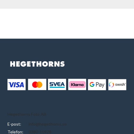
Hegethorns Foto AB
E-post:
info@hegethorns.se
Telefon:
0380-10928