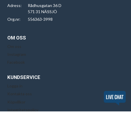
Adress:
Rådhusgatan 36 D
571 31 NÄSSJÖ
Org.nr:
556363-3998
OM OSS
Om oss
Instagram
Facebook
KUNDSERVICE
Logga in
Kontakta oss
Köpvillkor
Integritetspolicy
Cookiepolicy