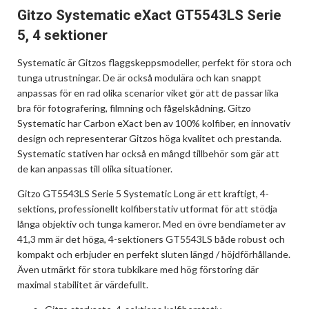
Gitzo Systematic eXact GT5543LS Serie
5, 4 sektioner
Systematic är Gitzos flaggskeppsmodeller, perfekt för stora och
tunga utrustningar. De är också modulära och kan snappt
anpassas för en rad olika scenarior viket gör att de passar lika
bra för fotografering, filmning och fågelskådning. Gitzo
Systematic har Carbon eXact ben av 100% kolfiber, en innovativ
design och representerar Gitzos höga kvalitet och prestanda.
Systematic stativen har också en mångd tillbehör som gär att
de kan anpassas till olika situationer.
Gitzo GT5543LS Serie 5 Systematic Long är ett kraftigt, 4-
sektions, professionellt kolfiberstativ utformat för att stödja
långa objektiv och tunga kameror. Med en övre bendiameter av
41,3 mm är det höga, 4-sektioners GT5543LS både robust och
kompakt och erbjuder en perfekt sluten längd / höjdförhållande.
Även utmärkt för stora tubkikare med hög förstoring där
maximal stabilitet är värdefullt.