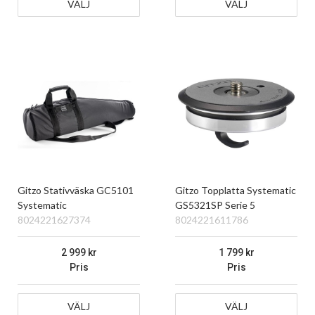
VÄLJ
VÄLJ
Gitzo Stativväska GC5101
Gitzo Topplatta Systematic
Systematic
GS5321SP Serie 5
8024221627374
8024221611786
2 999
1 799
Pris
Pris
VÄLJ
VÄLJ