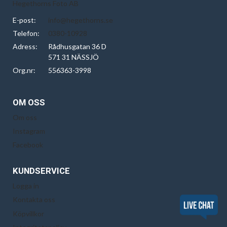
Hegethorns Foto AB
E-post:
info@hegethorns.se
Telefon:
0380-10928
Adress:
Rådhusgatan 36 D
571 31 NÄSSJÖ
Org.nr:
556363-3998
OM OSS
Om oss
Instagram
Facebook
KUNDSERVICE
Logga in
Kontakta oss
Köpvillkor