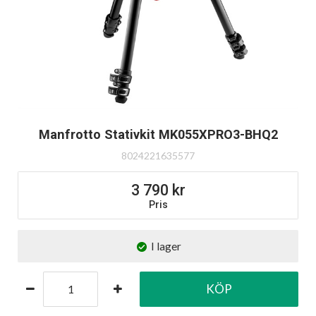
Manfrotto Stativkit MK055XPRO3-BHQ2
8024221635577
3 790
Pris
I lager
KÖP