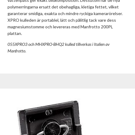
vattenpass ger exakt bildkomposition. Dessutom har de nya
polymerringarna ersatt det obehagliga, kletiga fettet, vilket
garanterar smidiga, exakta och mindre ryckiga kamerarörelser.
XPRO kulleden är portablel, lätt och pålitlig tack vare dess
magnesiumstomme och levereras med Manfrotto 200PL
plattan.
055XPRO3 och MHXPRO-BHQ2 kulled tillverkas i Italien av
Manfrotto.