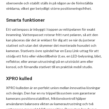
oberoende och stabilt ställs in på någon av de förinställda
vinklarna, vilket ger betydligt större positioneringsfrihet.
Smarta funktioner
Ett vattenpass är inbyggt i toppen av mittpelaren för exakt
inramning. Vattenpasset roterar fritt runt pelaren, så att den
kan placeras där det är enklast för dig att se när du justerar
stativet och utan det skymmer det monterade huvudet och
kameran. Stativets övre spindel har en Easy Link-uttag för att
stödja ett foto eller videotillbehör (t.ex. en LED-belysning, blixt,
reflektor, eller annan utrustning) på en utsträckt arm eller
konsol, och förvandla stativet till en praktisk mobil studio.
XPRO kulled
XPRO kulleden är en perfekt union mellan innovativa lösningar
och design. Den har en ny trippel låssystem som garanterar
kamerans positionsstabilitet, friktionskontroll hjälper
användaren balansera vikten av kamerautrustning och två