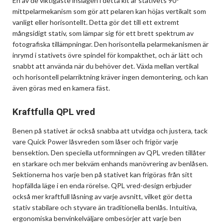
En av de viktigaste inslagen i detta kit är stativets 90°
mittpelarmekanism som gör att pelaren kan höjas vertikalt som
vanligt eller horisontellt. Detta gör det till ett extremt
mångsidigt stativ, som lämpar sig för ett brett spektrum av
fotografiska tillämpningar. Den horisontella pelarmekanismen är
inrymd i stativets övre spindel för kompakthet, och är lätt och
snabbt att använda när du behöver det. Växla mellan vertikal
och horisontell pelarriktning kräver ingen demontering, och kan
även göras med en kamera fäst.
Kraftfulla QPL vred
Benen på stativet är också snabba att utvidga och justera, tack
vare Quick Power låsvreden som låser och frigör varje
bensektion. Den speciella utformningen av QPL vreden tillåter
en starkare och mer bekväm enhands manövrering av benlåsen.
Sektionerna hos varje ben på stativet kan frigöras från sitt
hopfällda läge i en enda rörelse. QPL vred-design erbjuder
också mer kraftfull låsning av varje avsnitt, vilket gör detta
stativ stabilare och styvare än traditionella benlås. Intuitiva,
ergonomiska benvinkelväljare ombesörjer att varje ben