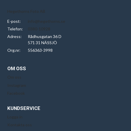
Hegethorns Foto AB
E-post:
info@hegethorns.se
Telefon:
0380-10928
Adress:
Rådhusgatan 36 D
571 31 NÄSSJÖ
Org.nr:
556363-3998
OM OSS
Om oss
Instagram
Facebook
KUNDSERVICE
Logga in
Kontakta oss