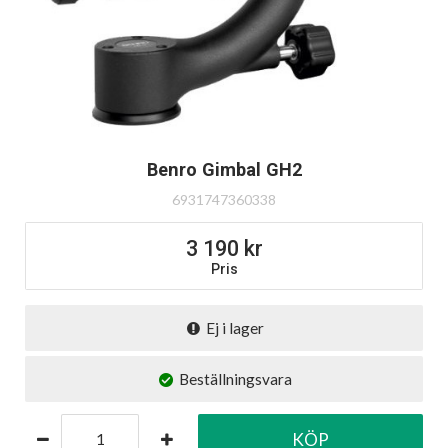
Benro Gimbal GH2
6931747360338
3 190
Pris
Ej i lager
Beställningsvara
KÖP