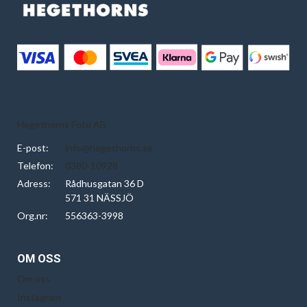
Hegethorns Foto AB
E-post:
info@hegethorns.se
Telefon:
0380-10928
Adress:
Rådhusgatan 36 D
571 31 NÄSSJÖ
Org.nr:
556363-3998
OM OSS
Om oss
Instagram