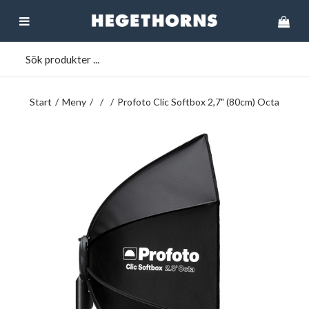
Start
/
Meny
/
/
/
Profoto Clic Softbox 2,7" (80cm) Octa