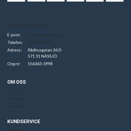
Hegethorns Foto AB
E-post:
info@hegethorns.se
Telefon:
0380-10928
Adress:
Rådhusgatan 36 D
571 31 NÄSSJÖ
Org.nr:
556363-3998
OM OSS
Om oss
Instagram
Facebook
KUNDSERVICE
Logga in