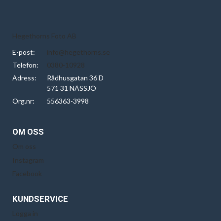
Hegethorns Foto AB
E-post:
info@hegethorns.se
Telefon:
0380-10928
Adress:
Rådhusgatan 36 D
571 31 NÄSSJÖ
Org.nr:
556363-3998
OM OSS
Om oss
Instagram
Facebook
KUNDSERVICE
Logga in