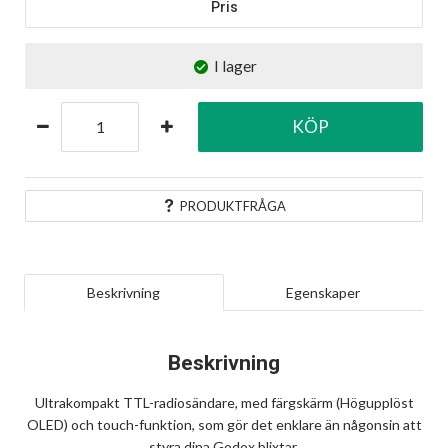
Pris
I lager
KÖP
PRODUKTFRÅGA
Beskrivning
Egenskaper
Beskrivning
Ultrakompakt TTL-radiosändare, med färgskärm (Högupplöst
OLED) och touch-funktion, som gör det enklare än någonsin att
styra dina Godox blixtar.