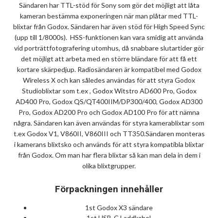
Sändaren har TTL-stöd för Sony som gör det möjligt att låta
kameran bestämma exponeringen när man plåtar med TTL-
blixtar från Godox. Sändaren har även stöd för High Speed Sync
(upp till 1/8000s). HSS-funktionen kan vara smidig att använda
vid porträttfotografering utomhus, då snabbare slutartider gör
det möjligt att arbeta med en större bländare för att få ett
kortare skärpedjup. Radiosändaren är kompatibel med Godox
Wireless X och kan således användas för att styra Godox
Studioblixtar som t.ex , Godox Witstro AD600 Pro, Godox
AD400 Pro, Godox QS/QT400IIM/DP300/400, Godox AD300
Pro, Godox AD200 Pro och Godox AD100 Pro för att nämna
några. Sändaren kan även användas för styra kamerablixtar som
t.ex Godox V1, V860II, V860III och TT350.Sändaren monteras
i kamerans blixtsko och används för att styra kompatibla blixtar
från Godox. Om man har flera blixtar så kan man dela in dem i
olika blixtgrupper.
Förpackningen innehåller
1st Godox X3 sändare
1st USB-C Laddkabel