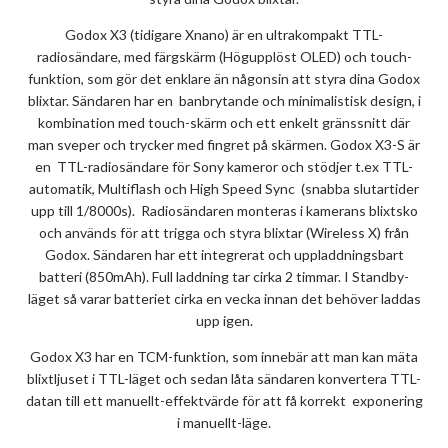
Godox X3 (tidigare Xnano) är en ultrakompakt TTL-
radiosändare, med färgskärm (Högupplöst OLED) och touch-
funktion, som gör det enklare än någonsin att styra dina Godox
blixtar. Sändaren har en banbrytande och minimalistisk design, i
kombination med touch-skärm och ett enkelt gränssnitt där
man sveper och trycker med fingret på skärmen. Godox X3-S är
en TTL-radiosändare för Sony kameror och stödjer t.ex TTL-
automatik, Multiflash och High Speed Sync (snabba slutartider
upp till 1/8000s). Radiosändaren monteras i kamerans blixtsko
och används för att trigga och styra blixtar (Wireless X) från
Godox. Sändaren har ett integrerat och uppladdningsbart
batteri (850mAh). Full laddning tar cirka 2 timmar. I Standby-
läget så varar batteriet cirka en vecka innan det behöver laddas
upp igen.
Godox X3 har en TCM-funktion, som innebär att man kan mäta
blixtljuset i TTL-läget och sedan låta sändaren konvertera TTL-
datan till ett manuellt-effektvärde för att få korrekt exponering
i manuellt-läge.