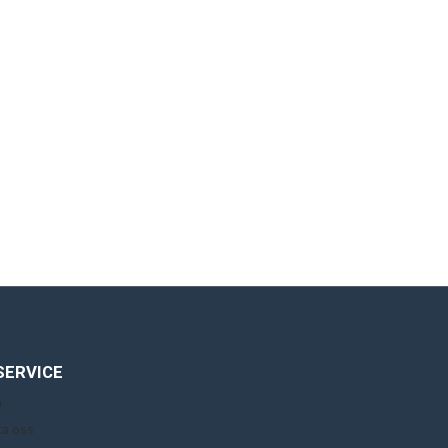
SERVICE
n
a oss