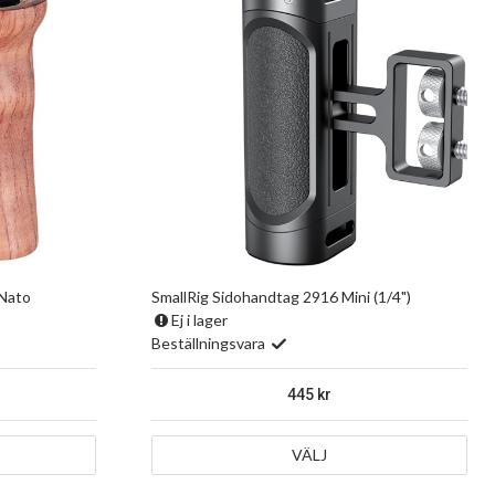
 Nato
SmallRig Sidohandtag 2916 Mini (1/4")
Ej i lager
Beställningsvara
445
VÄLJ