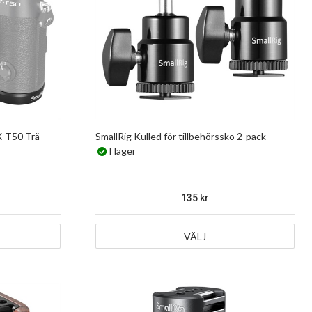
 X-T50 Trä
SmallRig Kulled för tillbehörssko 2-pack
I lager
135
VÄLJ