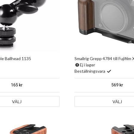
le Ballhead 1135
Smallrig Grepp 4784 till Fujifilm
Ej i lager
Beställningsvara
165
569
VÄLJ
VÄLJ