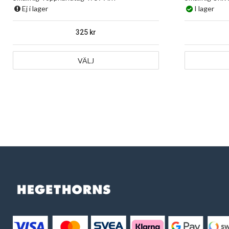
Ej i lager
I lager
325
VÄLJ