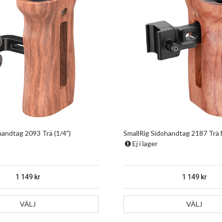
handtag 2093 Trä (1/4")
SmallRig Sidohandtag 2187 Trä
Ej i lager
1 149
1 149
VÄLJ
VÄLJ