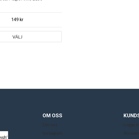
149
VÄLJ
OM OSS
KUND
Om oss
Logga i
Instagram
Kontakt