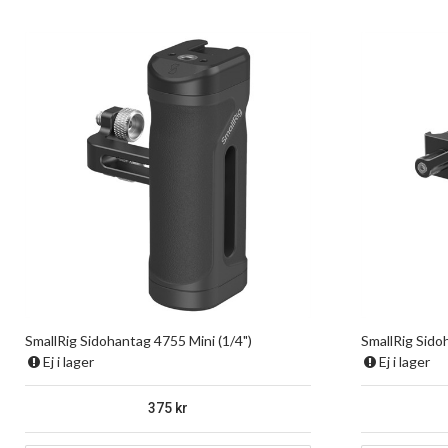
SmallRig Sidohantag 4755 Mini (1/4")
SmallRig Sido
Ej i lager
Ej i lager
375