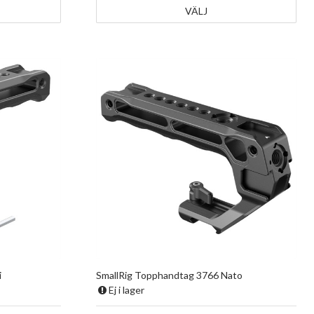
VÄLJ
i
SmallRig Topphandtag 3766 Nato
Ej i lager