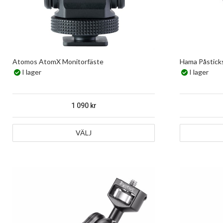
Atomos AtomX Monitorfäste
Hama Påstick
I lager
I lager
1 090
VÄLJ