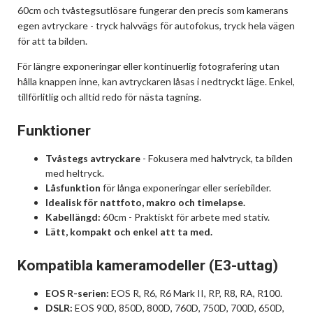
60cm och tvåstegsutlösare fungerar den precis som kamerans
egen avtryckare - tryck halvvägs för autofokus, tryck hela vägen
för att ta bilden.
För längre exponeringar eller kontinuerlig fotografering utan
hålla knappen inne, kan avtryckaren låsas i nedtryckt läge. Enkel,
tillförlitlig och alltid redo för nästa tagning.
Funktioner
Tvåstegs avtryckare
- Fokusera med halvtryck, ta bilden
med heltryck.
Låsfunktion
för långa exponeringar eller seriebilder.
Idealisk för nattfoto, makro och timelapse.
Kabellängd:
60cm - Praktiskt för arbete med stativ.
Lätt, kompakt och enkel att ta med.
Kompatibla kameramodeller (E3-uttag)
EOS R-serien:
EOS R, R6, R6 Mark II, RP, R8, RA, R100.
DSLR:
EOS 90D, 850D, 800D, 760D, 750D, 700D, 650D,