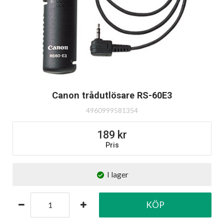
Canon trådutlösare RS-60E3
4960999581354
189
Pris
I lager
KÖP