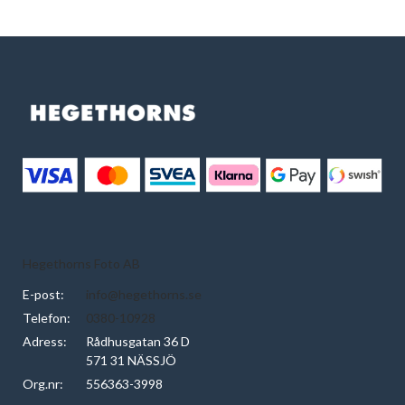
Hegethorns Foto AB
E-post:
info@hegethorns.se
Telefon:
0380-10928
Adress:
Rådhusgatan 36 D
571 31 NÄSSJÖ
Org.nr:
556363-3998