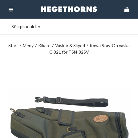
Start
/
Meny
/
Kikare
/
Väskor & Skydd
/
Kowa Stay-On väska
C-821 för TSN-82SV