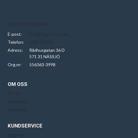
Hegethorns Foto AB
E-post:
info@hegethorns.se
Telefon:
0380-10928
Adress:
Rådhusgatan 36 D
571 31 NÄSSJÖ
Org.nr:
556363-3998
OM OSS
Om oss
Instagram
Facebook
KUNDSERVICE
Logga in