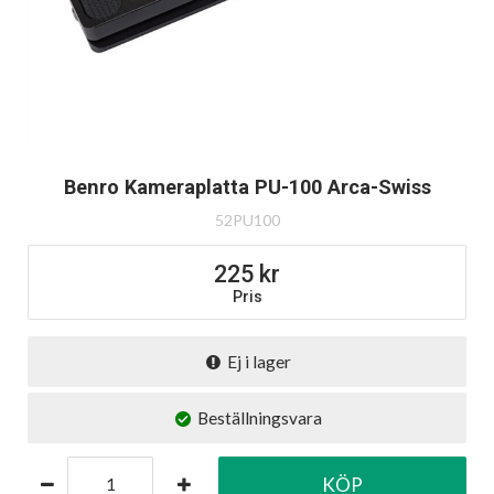
Benro Kameraplatta PU-100 Arca-Swiss
52PU100
225
Pris
Ej i lager
Beställningsvara
KÖP