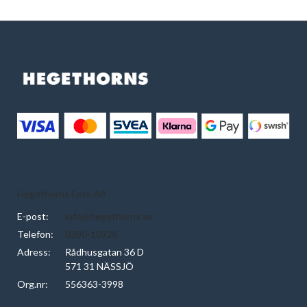
Hegethorns Foto AB
E-post:
info@hegethorns.se
Telefon:
0380-10928
Adress:
Rådhusgatan 36 D
571 31 NÄSSJÖ
Org.nr:
556363-3998