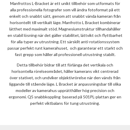
Manfrottos L-Bracket är ett unikt tillbehör som utformats för
alla professionella fotografer som vill ändra fotoformat på ett
enkelt och snabbt sätt, genom att snabbt vända kameran från
horisontellt till vertikalt läge. Manfrotto L Bracket kombinerar
lätthet med maximalt stöd. Magnesiumstruktur tillhandahåller
en stabil lösning när det gäller stabilitet, lättvikt och flyttbarhet
för alla typer av utrustning. Ett särskilt anti-rotationssystem
passar perfekt runt kamerahuset, och garanterar ett starkt och
fast grepp som håller all professionell utrustning stabilt.
Detta tillbehör bidrar till att förlänga det vertikala och
horisontella rörelseområdet, håller kamerans vikt centrerad
över stativet, och undviker objektivrörelse när den vänds från
liggande till stående läge. L Bracket är anpassningsbar till olika
modeller av kamerahus upprätthåller hög precision och
ergonomi. Q5 snabbkoppling baserad på 501PL-plattan ger en
perfekt viktbalans för tung utrustning.