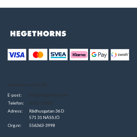
Hegethorns Foto AB
E-post:
info@hegethorns.se
Telefon:
0380-10928
Adress:
Rådhusgatan 36 D
571 31 NÄSSJÖ
Org.nr:
556363-3998