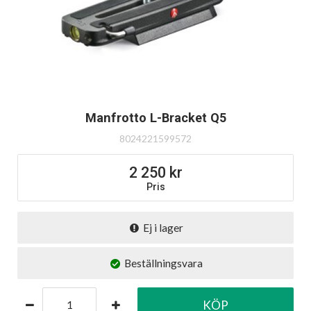
Manfrotto L-Bracket Q5
8024221599572
2 250
Pris
Ej i lager
Beställningsvara
KÖP