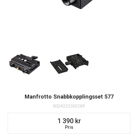
Manfrotto Snabbkopplingsset 577
8024221302189
1 390
Pris