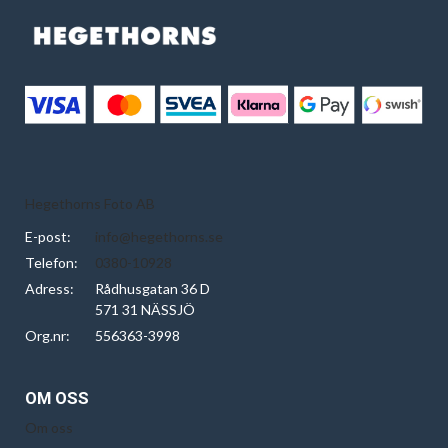
Hegethorns Foto AB
E-post:
info@hegethorns.se
Telefon:
0380-10928
Adress:
Rådhusgatan 36 D
571 31 NÄSSJÖ
Org.nr:
556363-3998
OM OSS
Om oss