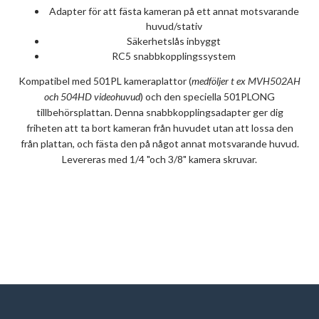
Adapter för att fästa kameran på ett annat motsvarande
huvud/stativ
Säkerhetslås inbyggt
RC5 snabbkopplingssystem
Kompatibel med 501PL kameraplattor (
medföljer t ex MVH502AH
och 504HD videohuvud
) och den speciella 501PLONG
tillbehörsplattan. Denna snabbkopplingsadapter ger dig
friheten att ta bort kameran från huvudet utan att lossa den
från plattan, och fästa den på något annat motsvarande huvud.
Levereras med 1/4 "och 3/8" kamera skruvar.